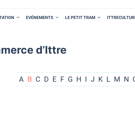
TATION
EVÉNEMENTS
LE PETIT TRAM
ITTRECULTUR
merce d’Ittre
A
B
C
D
E
F
G
H
I
J
K
L
M
N