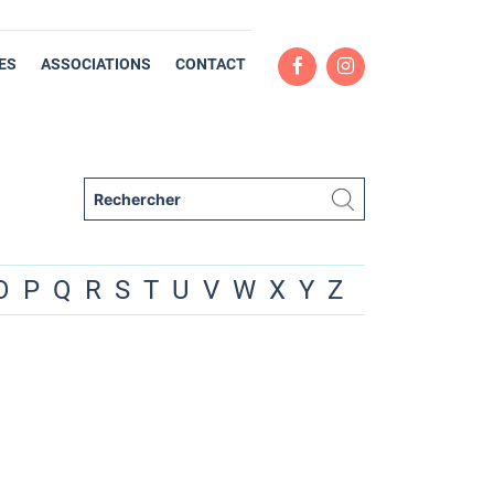
ES
ASSOCIATIONS
CONTACT
O
P
Q
R
S
T
U
V
W
X
Y
Z