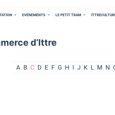
TATION
EVÉNEMENTS
LE PETIT TRAM
ITTRECULTUR
merce d’Ittre
A
B
C
D
E
F
G
H
I
J
K
L
M
N