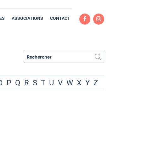
ES
ASSOCIATIONS
CONTACT
O
P
Q
R
S
T
U
V
W
X
Y
Z