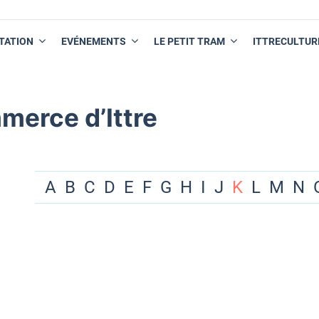
TATION
EVÉNEMENTS
LE PETIT TRAM
ITTRECULTUR
merce d’Ittre
A
B
C
D
E
F
G
H
I
J
K
L
M
N