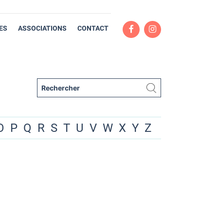
ES
ASSOCIATIONS
CONTACT
O
P
Q
R
S
T
U
V
W
X
Y
Z