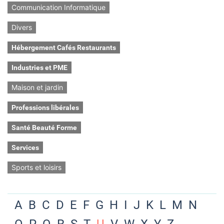
Communication Informatique
Divers
Hébergement Cafés Restaurants
Industries et PME
Maison et jardin
Professions libérales
Santé Beauté Forme
Services
Sports et loisirs
A
B
C
D
E
F
G
H
I
J
K
L
M
N