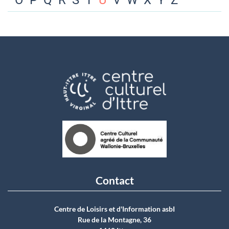
O
P
Q
R
S
T
U
V
W
X
Y
Z
Contact
Centre de Loisirs et d'Information asbI
Rue de la Montagne, 36