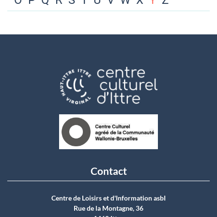
O
P
Q
R
S
T
U
V
W
X
Y
Z
Contact
Centre de Loisirs et d'Information asbI
Rue de la Montagne, 36