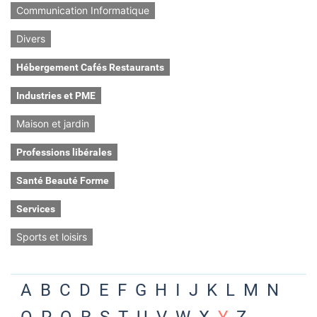
Communication Informatique
Divers
Hébergement Cafés Restaurants
Industries et PME
Maison et jardin
Professions libérales
Santé Beauté Forme
Services
Sports et loisirs
A
B
C
D
E
F
G
H
I
J
K
L
M
N