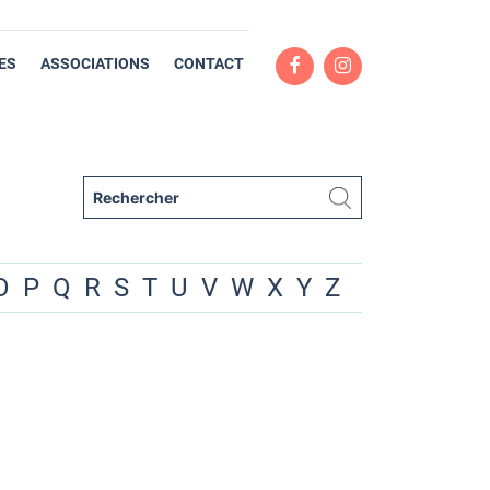
ES
ASSOCIATIONS
CONTACT
O
P
Q
R
S
T
U
V
W
X
Y
Z