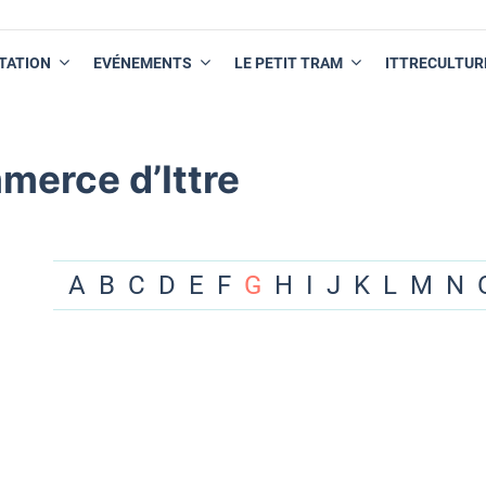
TATION
EVÉNEMENTS
LE PETIT TRAM
ITTRECULTUR
merce d’Ittre
A
B
C
D
E
F
G
H
I
J
K
L
M
N