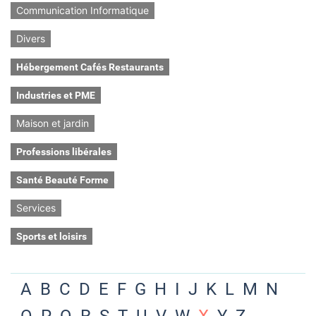
Communication Informatique
Divers
Hébergement Cafés Restaurants
Industries et PME
Maison et jardin
Professions libérales
Santé Beauté Forme
Services
Sports et loisirs
A
B
C
D
E
F
G
H
I
J
K
L
M
N