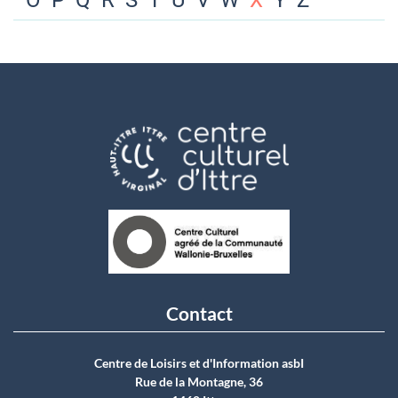
O
P
Q
R
S
T
U
V
W
X
Y
Z
Contact
Centre de Loisirs et d'Information asbI
Rue de la Montagne, 36