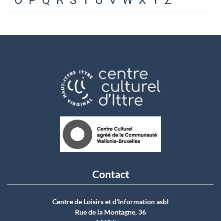
O
P
Q
R
S
T
U
V
W
X
Y
Z
Contact
Centre de Loisirs et d'Information asbI
Rue de la Montagne, 36