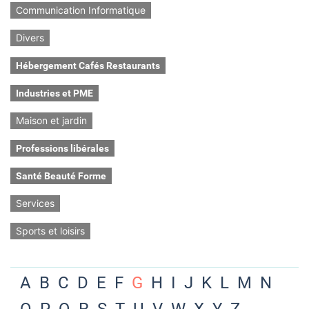
Communication Informatique
Divers
Hébergement Cafés Restaurants
Industries et PME
Maison et jardin
Professions libérales
Santé Beauté Forme
Services
Sports et loisirs
A
B
C
D
E
F
G
H
I
J
K
L
M
N