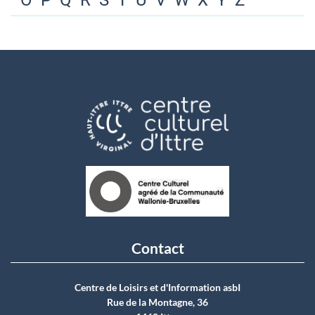
O
P
Q
R
S
T
U
V
W
X
Y
Z
Contact
Centre de Loisirs et d'Information asbI
Rue de la Montagne, 36