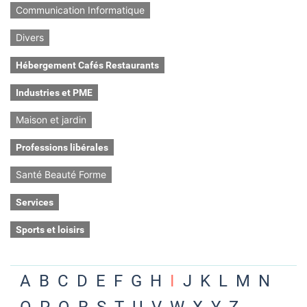
Communication Informatique
Divers
Hébergement Cafés Restaurants
Industries et PME
Maison et jardin
Professions libérales
Santé Beauté Forme
Services
Sports et loisirs
A
B
C
D
E
F
G
H
I
J
K
L
M
N