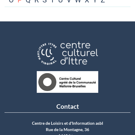
O
P
Q
R
S
T
U
V
W
X
Y
Z
Contact
Centre de Loisirs et d'Information asbI
Rue de la Montagne, 36