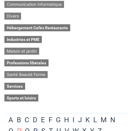
Communication Informatique
Divers
Hébergement Cafés Restaurants
Industries et PME
Maison et jardin
Professions libérales
Santé Beauté Forme
Services
Sports et loisirs
A
B
C
D
E
F
G
H
I
J
K
L
M
N