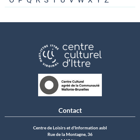
O
P
Q
R
S
T
U
V
W
X
Y
Z
Contact
Centre de Loisirs et d'Information asbI
Rue de la Montagne, 36