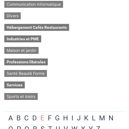
Communication Informatique
Divers
Hébergement Cafés Restaurants
Industries et PME
Maison et jardin
Professions libérales
Santé Beauté Forme
Services
Sports et loisirs
A
B
C
D
E
F
G
H
I
J
K
L
M
N