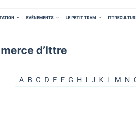
TATION
EVÉNEMENTS
LE PETIT TRAM
ITTRECULTUR
merce d’Ittre
A
B
C
D
E
F
G
H
I
J
K
L
M
N