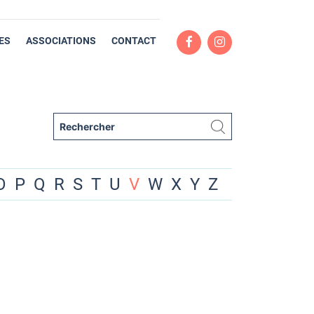
ES
ASSOCIATIONS
CONTACT
O
P
Q
R
S
T
U
V
W
X
Y
Z