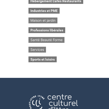
Hébergement Cafés Restaurants
Industries et PME
Maison et jardin
Professions libérales
Santé Beauté Forme
Services
Sports et loisirs