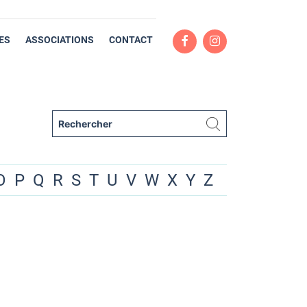
ES
ASSOCIATIONS
CONTACT
O
P
Q
R
S
T
U
V
W
X
Y
Z