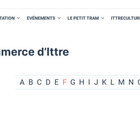
TATION
EVÉNEMENTS
LE PETIT TRAM
ITTRECULTUR
merce d’Ittre
A
B
C
D
E
F
G
H
I
J
K
L
M
N