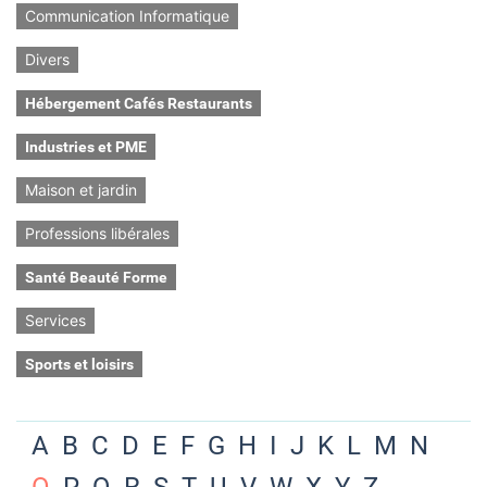
Communication Informatique
Divers
Hébergement Cafés Restaurants
Industries et PME
Maison et jardin
Professions libérales
Santé Beauté Forme
Services
Sports et loisirs
A
B
C
D
E
F
G
H
I
J
K
L
M
N