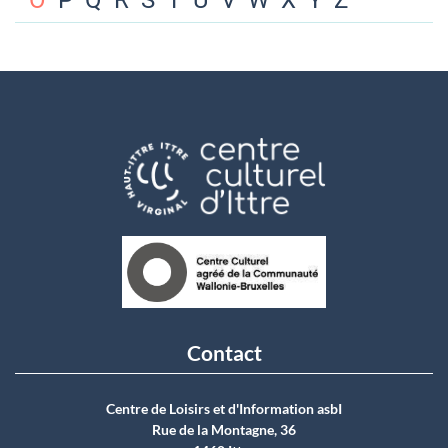
O
P
Q
R
S
T
U
V
W
X
Y
Z
Contact
Centre de Loisirs et d'Information asbI
Rue de la Montagne, 36