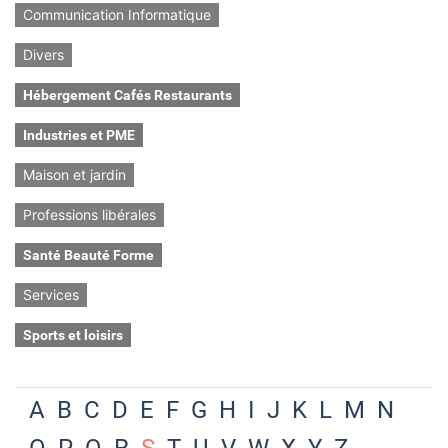
Communication Informatique
Divers
Hébergement Cafés Restaurants
Industries et PME
Maison et jardin
Professions libérales
Santé Beauté Forme
Services
Sports et loisirs
A
B
C
D
E
F
G
H
I
J
K
L
M
N