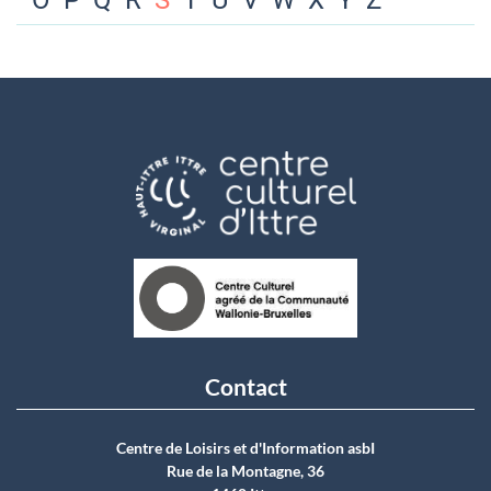
O
P
Q
R
S
T
U
V
W
X
Y
Z
Contact
Centre de Loisirs et d'Information asbI
Rue de la Montagne, 36