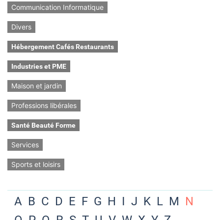
Communication Informatique
Divers
Hébergement Cafés Restaurants
Industries et PME
Maison et jardin
Professions libérales
Santé Beauté Forme
Services
Sports et loisirs
A
B
C
D
E
F
G
H
I
J
K
L
M
N