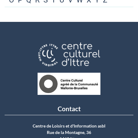
O
P
Q
R
S
T
U
V
W
X
Y
Z
Contact
Centre de Loisirs et d'Information asbI
Rue de la Montagne, 36