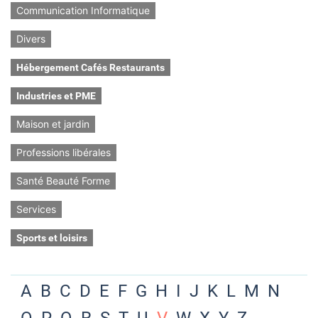
Communication Informatique
Divers
Hébergement Cafés Restaurants
Industries et PME
Maison et jardin
Professions libérales
Santé Beauté Forme
Services
Sports et loisirs
A
B
C
D
E
F
G
H
I
J
K
L
M
N