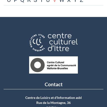
O
P
Q
R
S
T
U
V
W
X
Y
Z
Contact
Centre de Loisirs et d'Information asbI
Rue de la Montagne, 36