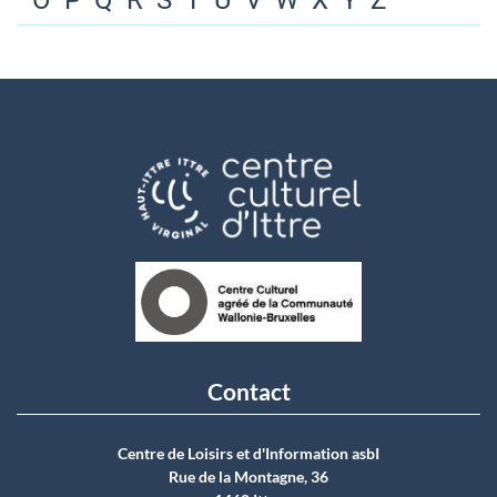
O
P
Q
R
S
T
U
V
W
X
Y
Z
Contact
Centre de Loisirs et d'Information asbI
Rue de la Montagne, 36