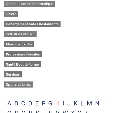
Communication Informatique
Divers
Hébergement Cafés Restaurants
Industries et PME
Maison et jardin
Professions libérales
Santé Beauté Forme
Services
Sports et loisirs
A
B
C
D
E
F
G
H
I
J
K
L
M
N