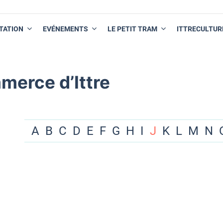
TATION
EVÉNEMENTS
LE PETIT TRAM
ITTRECULTUR
merce d’Ittre
A
B
C
D
E
F
G
H
I
J
K
L
M
N