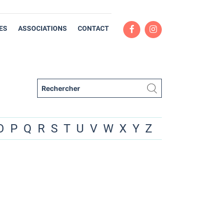
ES
ASSOCIATIONS
CONTACT
O
P
Q
R
S
T
U
V
W
X
Y
Z