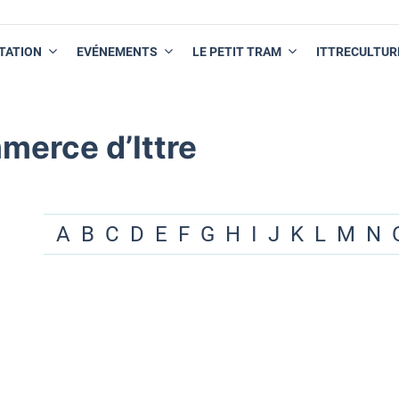
TATION
EVÉNEMENTS
LE PETIT TRAM
ITTRECULTUR
merce d’Ittre
A
B
C
D
E
F
G
H
I
J
K
L
M
N