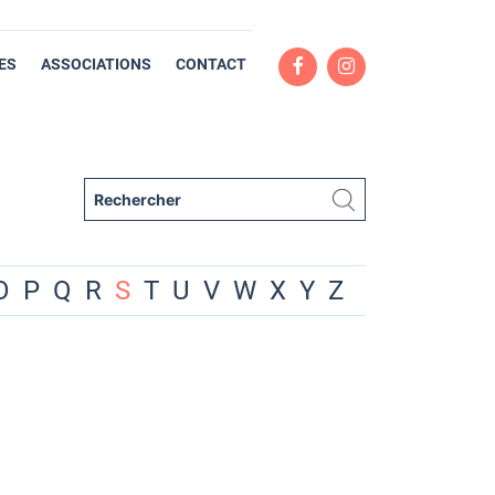
ES
ASSOCIATIONS
CONTACT
O
P
Q
R
S
T
U
V
W
X
Y
Z