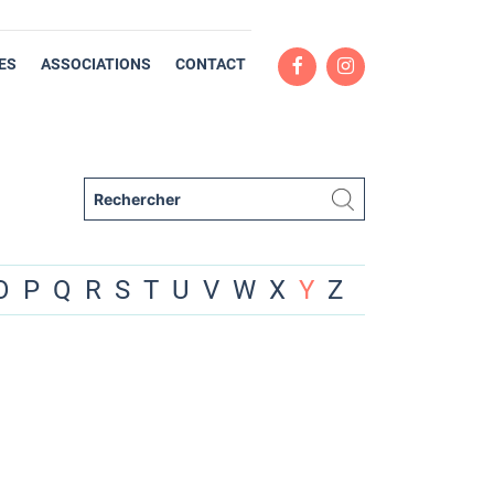
ES
ASSOCIATIONS
CONTACT
O
P
Q
R
S
T
U
V
W
X
Y
Z