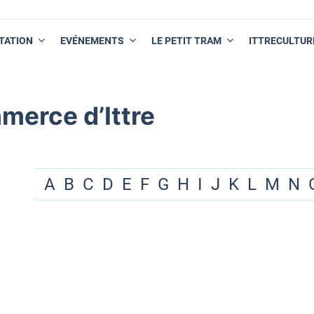
TATION
EVÉNEMENTS
LE PETIT TRAM
ITTRECULTUR
merce d’Ittre
A
B
C
D
E
F
G
H
I
J
K
L
M
N