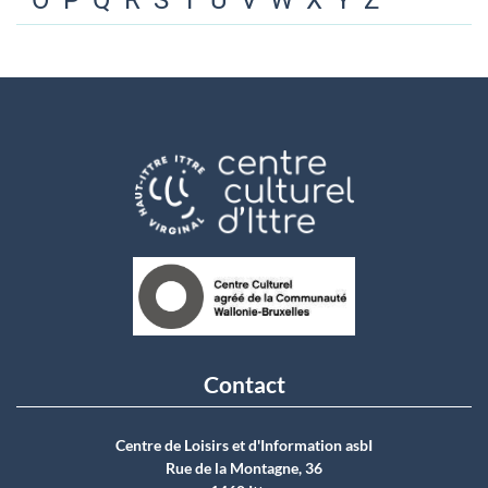
O
P
Q
R
S
T
U
V
W
X
Y
Z
Contact
Centre de Loisirs et d'Information asbI
Rue de la Montagne, 36