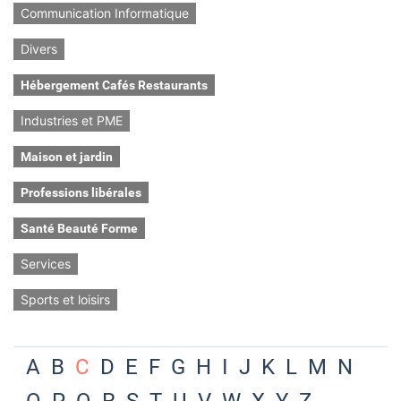
Communication Informatique
Divers
Hébergement Cafés Restaurants
Industries et PME
Maison et jardin
Professions libérales
Santé Beauté Forme
Services
Sports et loisirs
A
B
C
D
E
F
G
H
I
J
K
L
M
N