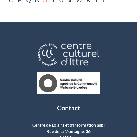
O
P
Q
R
S
T
U
V
W
X
Y
Z
Contact
Centre de Loisirs et d'Information asbI
Rue de la Montagne, 36