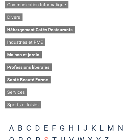
Communication Informatique
Divers
Hébergement Cafés Restaurants
Industries et PME
Maison et jardin
Professions libérales
Santé Beauté Forme
Services
Sports et loisirs
A
B
C
D
E
F
G
H
I
J
K
L
M
N