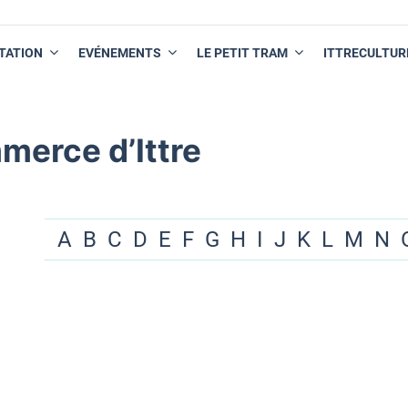
TATION
EVÉNEMENTS
LE PETIT TRAM
ITTRECULTUR
merce d’Ittre
A
B
C
D
E
F
G
H
I
J
K
L
M
N