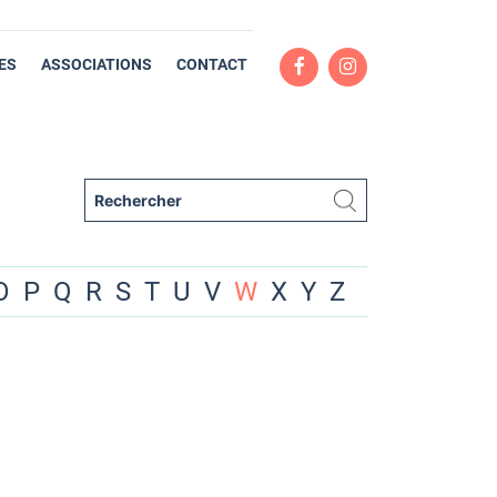
ES
ASSOCIATIONS
CONTACT
O
P
Q
R
S
T
U
V
W
X
Y
Z