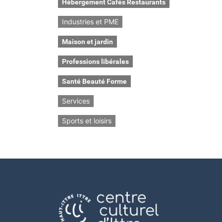
Hébergement Cafés Restaurants
Industries et PME
Maison et jardin
Professions libérales
Santé Beauté Forme
Services
Sports et loisirs