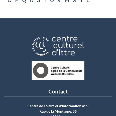
O
P
Q
R
S
T
U
V
W
X
Y
Z
Contact
Centre de Loisirs et d'Information asbI
Rue de la Montagne, 36