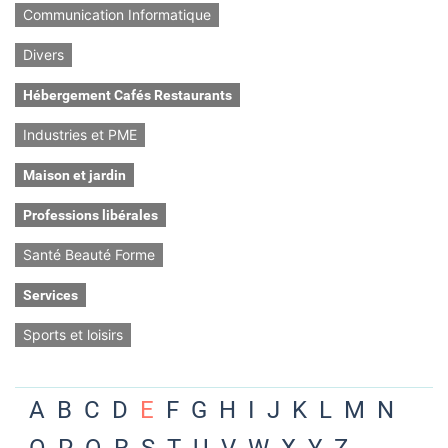
Communication Informatique
Divers
Hébergement Cafés Restaurants
Industries et PME
Maison et jardin
Professions libérales
Santé Beauté Forme
Services
Sports et loisirs
A
B
C
D
E
F
G
H
I
J
K
L
M
N