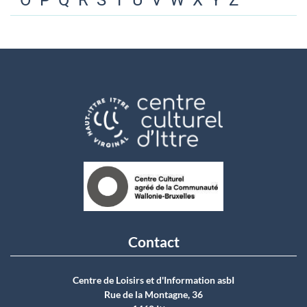
O
P
Q
R
S
T
U
V
W
X
Y
Z
Contact
Centre de Loisirs et d'Information asbI
Rue de la Montagne, 36