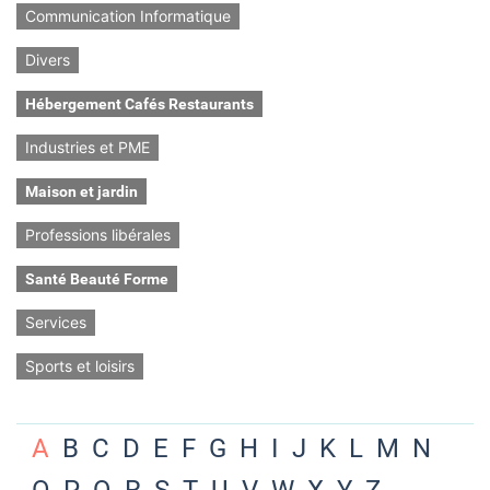
Communication Informatique
Divers
Hébergement Cafés Restaurants
Industries et PME
Maison et jardin
Professions libérales
Santé Beauté Forme
Services
Sports et loisirs
A
B
C
D
E
F
G
H
I
J
K
L
M
N