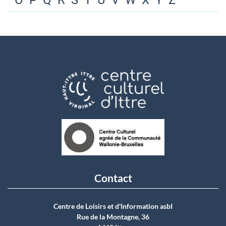
O
P
Q
R
S
T
U
V
W
X
Y
Z
Contact
Centre de Loisirs et d'Information asbI
Rue de la Montagne, 36