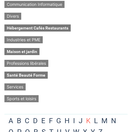
Communication Informatique
Divers
Hébergement Cafés Restaurants
Industries et PME
Maison et jardin
Professions libérales
Santé Beauté Forme
Services
Sports et loisirs
A
B
C
D
E
F
G
H
I
J
K
L
M
N