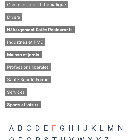
Communication Informatique
Divers
Hébergement Cafés Restaurants
Industries et PME
Maison et jardin
Professions libérales
Santé Beauté Forme
Services
Sports et loisirs
A
B
C
D
E
F
G
H
I
J
K
L
M
N