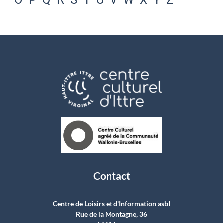
O
P
Q
R
S
T
U
V
W
X
Y
Z
Contact
Centre de Loisirs et d'Information asbI
Rue de la Montagne, 36