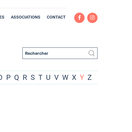
ES
ASSOCIATIONS
CONTACT
O
P
Q
R
S
T
U
V
W
X
Y
Z