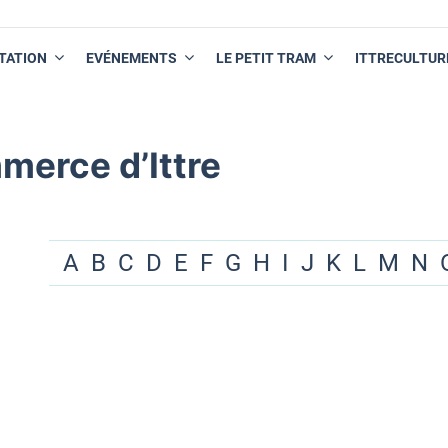
TATION
EVÉNEMENTS
LE PETIT TRAM
ITTRECULTUR
merce d’Ittre
A
B
C
D
E
F
G
H
I
J
K
L
M
N