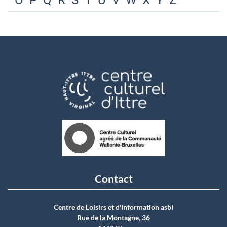
O
P
Q
R
S
T
U
V
W
X
Y
Z
Contact
Centre de Loisirs et d'Information asbI
Rue de la Montagne, 36