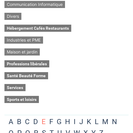
Communication Informatique
Divers
Hébergement Cafés Restaurants
Industries et PME
Maison et jardin
Professions libérales
Santé Beauté Forme
Services
Sports et loisirs
A
B
C
D
E
F
G
H
I
J
K
L
M
N