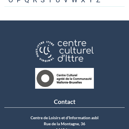
O
P
Q
R
S
T
U
V
W
X
Y
Z
Contact
Centre de Loisirs et d'Information asbI
Rue de la Montagne, 36