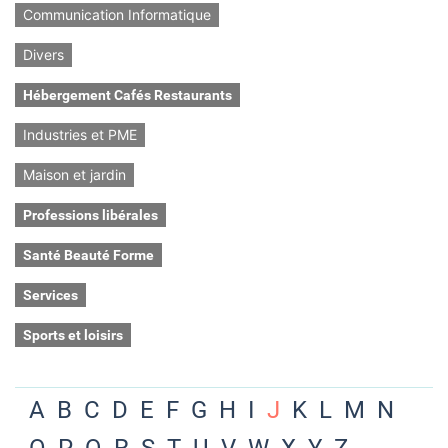
Communication Informatique
Divers
Hébergement Cafés Restaurants
Industries et PME
Maison et jardin
Professions libérales
Santé Beauté Forme
Services
Sports et loisirs
A
B
C
D
E
F
G
H
I
J
K
L
M
N