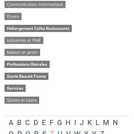
Communication Informatique
Divers
Hébergement Cafés Restaurants
Industries et PME
Maison et jardin
Professions libérales
Santé Beauté Forme
Services
Sports et loisirs
A
B
C
D
E
F
G
H
I
J
K
L
M
N