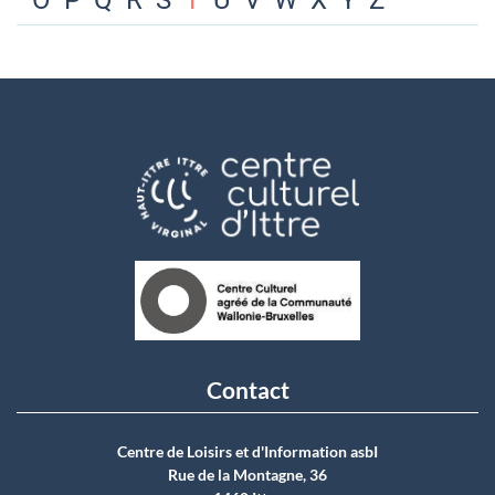
O
P
Q
R
S
T
U
V
W
X
Y
Z
Contact
Centre de Loisirs et d'Information asbI
Rue de la Montagne, 36