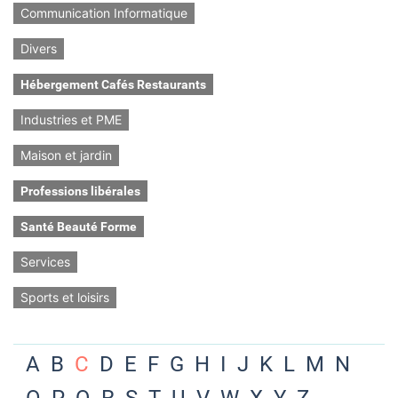
Communication Informatique
Divers
Hébergement Cafés Restaurants
Industries et PME
Maison et jardin
Professions libérales
Santé Beauté Forme
Services
Sports et loisirs
A
B
C
D
E
F
G
H
I
J
K
L
M
N