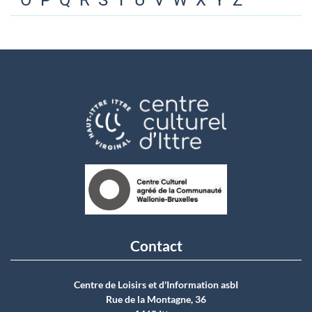
O
P
Q
R
S
T
U
V
W
X
Y
Z
Contact
Centre de Loisirs et d'Information asbI
Rue de la Montagne, 36