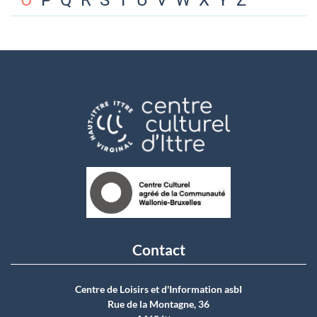
O
P
Q
R
S
T
U
V
W
X
Y
Z
Contact
Centre de Loisirs et d'Information asbI
Rue de la Montagne, 36