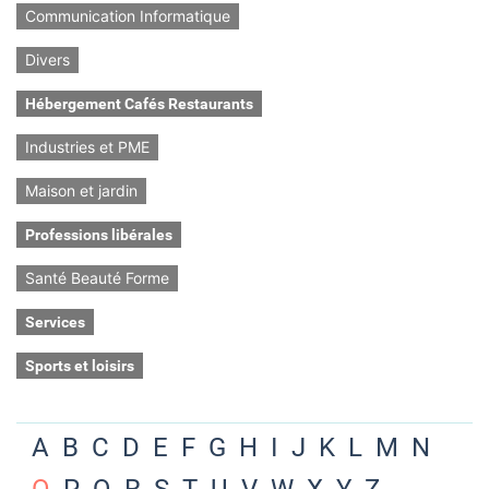
Communication Informatique
Divers
Hébergement Cafés Restaurants
Industries et PME
Maison et jardin
Professions libérales
Santé Beauté Forme
Services
Sports et loisirs
A
B
C
D
E
F
G
H
I
J
K
L
M
N