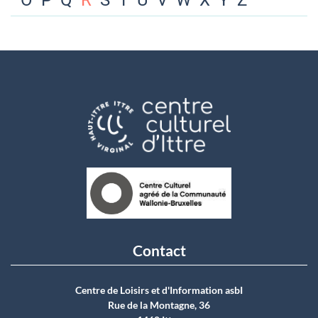
O
P
Q
R
S
T
U
V
W
X
Y
Z
Contact
Centre de Loisirs et d'Information asbI
Rue de la Montagne, 36