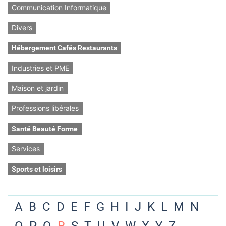
Communication Informatique
Divers
Hébergement Cafés Restaurants
Industries et PME
Maison et jardin
Professions libérales
Santé Beauté Forme
Services
Sports et loisirs
A
B
C
D
E
F
G
H
I
J
K
L
M
N