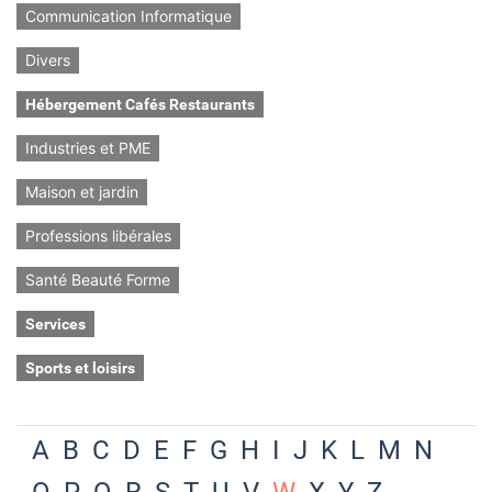
Communication Informatique
Divers
Hébergement Cafés Restaurants
Industries et PME
Maison et jardin
Professions libérales
Santé Beauté Forme
Services
Sports et loisirs
A
B
C
D
E
F
G
H
I
J
K
L
M
N