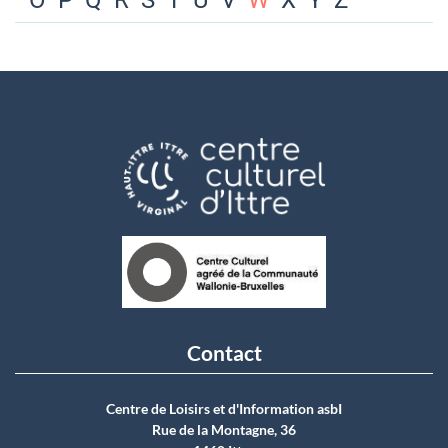
O
P
Q
R
S
T
U
V
W
X
Y
Z
Contact
Centre de Loisirs et d'Information asbI
Rue de la Montagne, 36