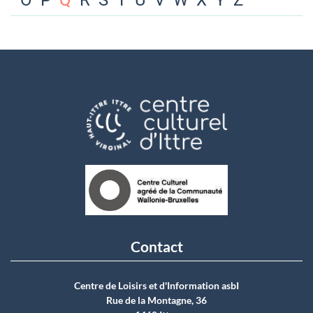
O
P
Q
R
S
T
U
V
W
X
Y
Z
Contact
Centre de Loisirs et d'Information asbI
Rue de la Montagne, 36