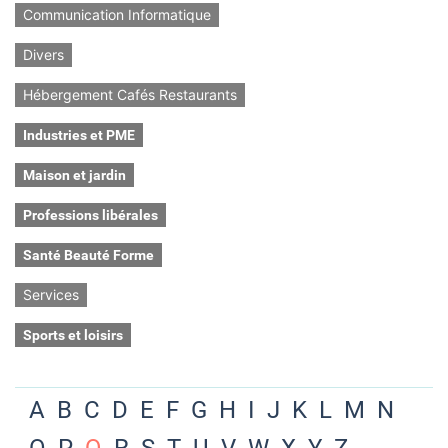
Communication Informatique
Divers
Hébergement Cafés Restaurants
Industries et PME
Maison et jardin
Professions libérales
Santé Beauté Forme
Services
Sports et loisirs
A
B
C
D
E
F
G
H
I
J
K
L
M
N