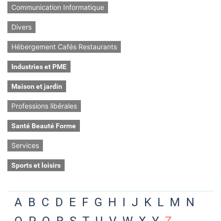
Communication Informatique
Divers
Hébergement Cafés Restaurants
Industries et PME
Maison et jardin
Professions libérales
Santé Beauté Forme
Services
Sports et loisirs
A
B
C
D
E
F
G
H
I
J
K
L
M
N