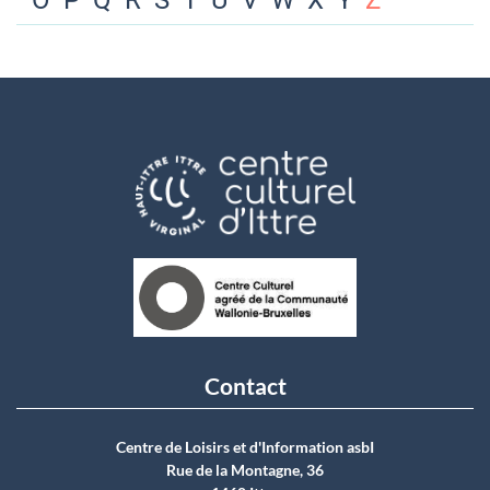
O
P
Q
R
S
T
U
V
W
X
Y
Z
Contact
Centre de Loisirs et d'Information asbI
Rue de la Montagne, 36