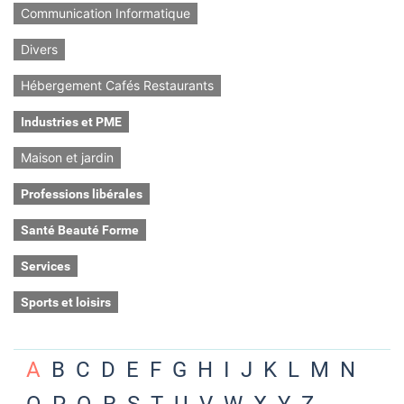
Communication Informatique
Divers
Hébergement Cafés Restaurants
Industries et PME
Maison et jardin
Professions libérales
Santé Beauté Forme
Services
Sports et loisirs
A
B
C
D
E
F
G
H
I
J
K
L
M
N