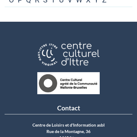
O
P
Q
R
S
T
U
V
W
X
Y
Z
Contact
Centre de Loisirs et d'Information asbI
Rue de la Montagne, 36