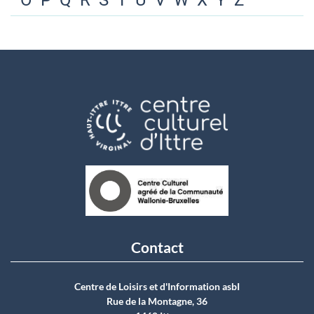
O
P
Q
R
S
T
U
V
W
X
Y
Z
Contact
Centre de Loisirs et d'Information asbI
Rue de la Montagne, 36