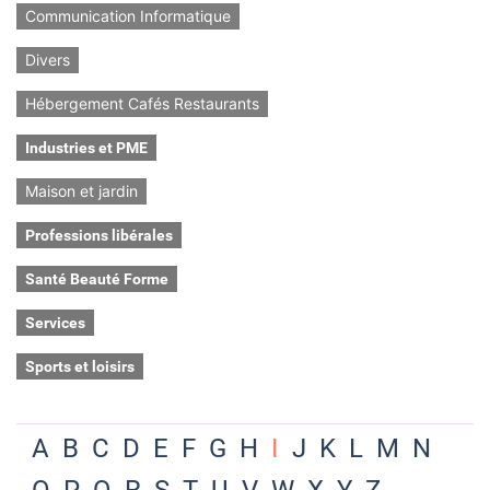
Communication Informatique
Divers
Hébergement Cafés Restaurants
Industries et PME
Maison et jardin
Professions libérales
Santé Beauté Forme
Services
Sports et loisirs
A
B
C
D
E
F
G
H
I
J
K
L
M
N