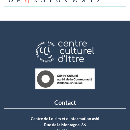
O
P
Q
R
S
T
U
V
W
X
Y
Z
Contact
Centre de Loisirs et d'Information asbI
Rue de la Montagne, 36