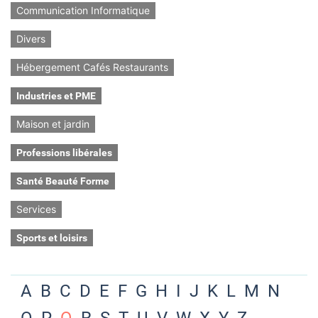
Communication Informatique
Divers
Hébergement Cafés Restaurants
Industries et PME
Maison et jardin
Professions libérales
Santé Beauté Forme
Services
Sports et loisirs
A
B
C
D
E
F
G
H
I
J
K
L
M
N