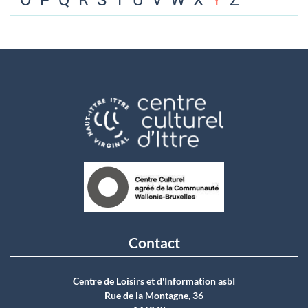
O
P
Q
R
S
T
U
V
W
X
Y
Z
Contact
Centre de Loisirs et d'Information asbI
Rue de la Montagne, 36