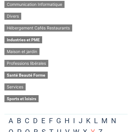
Communication Informatique
Divers
Hébergement Cafés Restaurants
Industries et PME
Maison et jardin
Professions libérales
Santé Beauté Forme
Services
Sports et loisirs
A
B
C
D
E
F
G
H
I
J
K
L
M
N