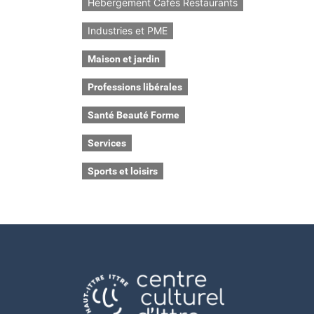
Hébergement Cafés Restaurants
Industries et PME
Maison et jardin
Professions libérales
Santé Beauté Forme
Services
Sports et loisirs