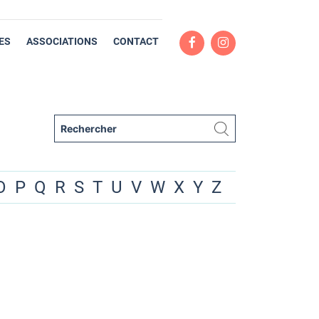
ES
ASSOCIATIONS
CONTACT
O
P
Q
R
S
T
U
V
W
X
Y
Z