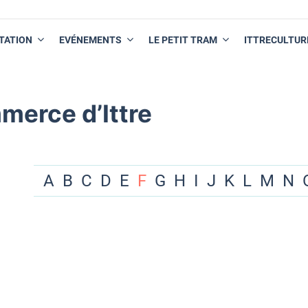
TATION
EVÉNEMENTS
LE PETIT TRAM
ITTRECULTUR
merce d’Ittre
A
B
C
D
E
F
G
H
I
J
K
L
M
N