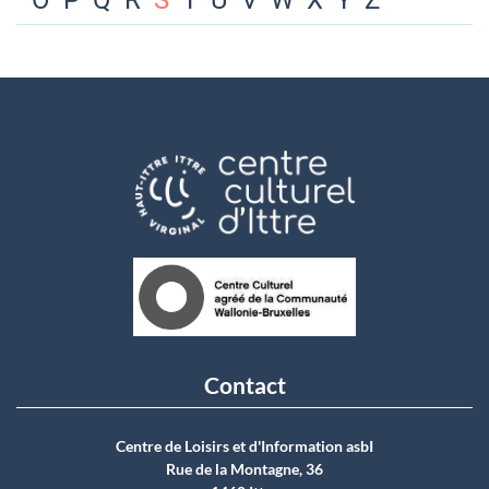
O
P
Q
R
S
T
U
V
W
X
Y
Z
Contact
Centre de Loisirs et d'Information asbI
Rue de la Montagne, 36