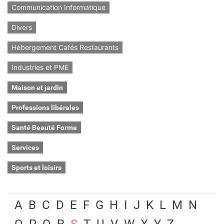
Communication Informatique
Divers
Hébergement Cafés Restaurants
Industries et PME
Maison et jardin
Professions libérales
Santé Beauté Forme
Services
Sports et loisirs
A
B
C
D
E
F
G
H
I
J
K
L
M
N