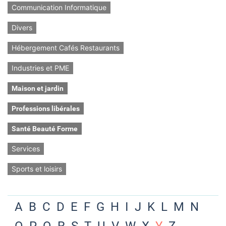
Communication Informatique
Divers
Hébergement Cafés Restaurants
Industries et PME
Maison et jardin
Professions libérales
Santé Beauté Forme
Services
Sports et loisirs
A
B
C
D
E
F
G
H
I
J
K
L
M
N