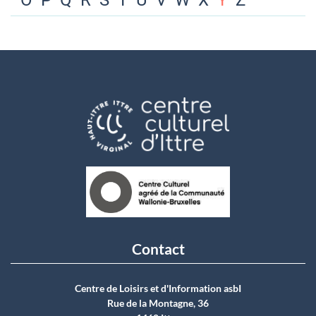
O
P
Q
R
S
T
U
V
W
X
Y
Z
Contact
Centre de Loisirs et d'Information asbI
Rue de la Montagne, 36