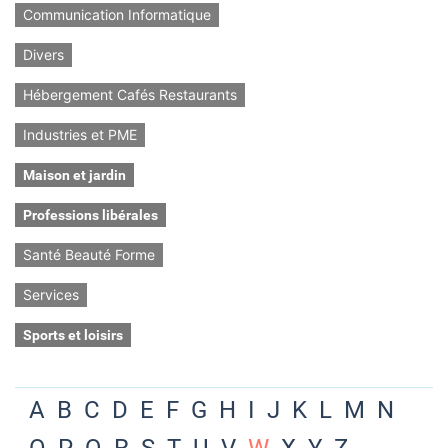
Communication Informatique
Divers
Hébergement Cafés Restaurants
Industries et PME
Maison et jardin
Professions libérales
Santé Beauté Forme
Services
Sports et loisirs
A
B
C
D
E
F
G
H
I
J
K
L
M
N