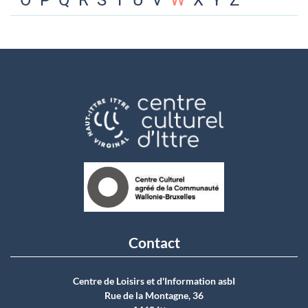
O
P
Q
R
S
T
U
V
W
X
Y
Z
Contact
Centre de Loisirs et d'Information asbI
Rue de la Montagne, 36