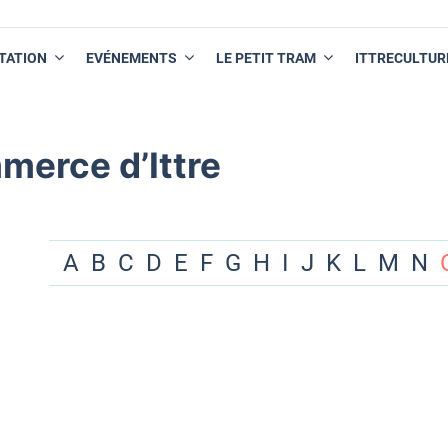
TATION
EVÉNEMENTS
LE PETIT TRAM
ITTRECULTUR
merce d’Ittre
A
B
C
D
E
F
G
H
I
J
K
L
M
N