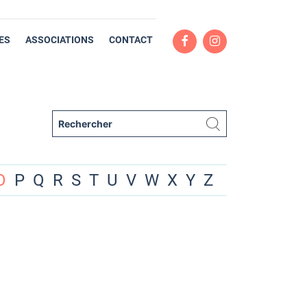
ES
ASSOCIATIONS
CONTACT
O
P
Q
R
S
T
U
V
W
X
Y
Z