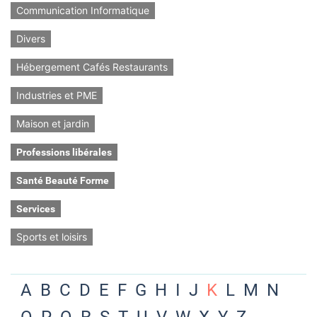
Communication Informatique
Divers
Hébergement Cafés Restaurants
Industries et PME
Maison et jardin
Professions libérales
Santé Beauté Forme
Services
Sports et loisirs
A
B
C
D
E
F
G
H
I
J
K
L
M
N