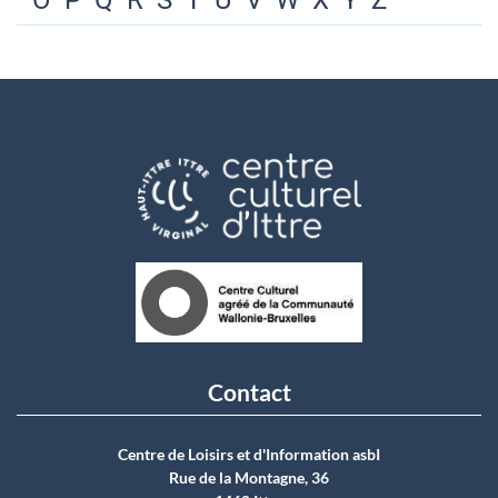
O
P
Q
R
S
T
U
V
W
X
Y
Z
Contact
Centre de Loisirs et d'Information asbI
Rue de la Montagne, 36