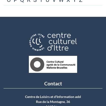
O
P
Q
R
S
T
U
V
W
X
Y
Z
Contact
Centre de Loisirs et d'Information asbI
Rue de la Montagne, 36