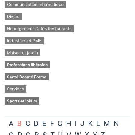
Communication Informatique
Divers
Hébergement Cafés Restaurants
Industries et PME
Maison et jardin
Professions libérales
Santé Beauté Forme
Services
Sports et loisirs
A
B
C
D
E
F
G
H
I
J
K
L
M
N