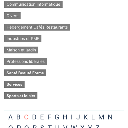
Communication Informatique
Divers
Hébergement Cafés Restaurants
Industries et PME
Maison et jardin
Professions libérales
Santé Beauté Forme
Services
Sports et loisirs
A
B
C
D
E
F
G
H
I
J
K
L
M
N