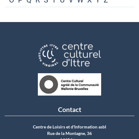
O
P
Q
R
S
T
U
V
W
X
Y
Z
Contact
Centre de Loisirs et d'Information asbI
Rue de la Montagne, 36